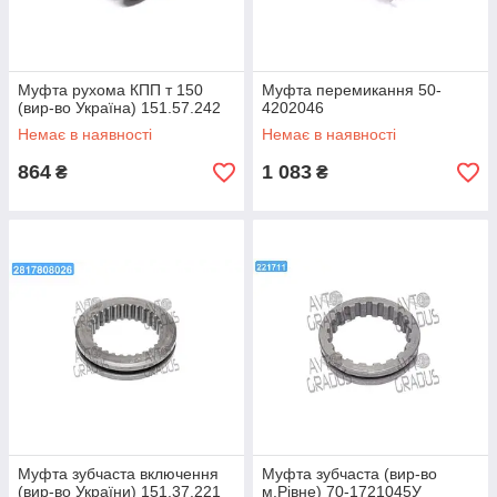
Муфта рухома КПП т 150
Муфта перемикання 50-
(вир-во Україна) 151.57.242
4202046
Немає в наявності
Немає в наявності
864
1 083
₴
₴
Муфта зубчаста включення
Муфта зубчаста (вир-во
(вир-во України) 151.37.221
м.Рівне) 70-1721045У