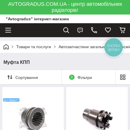
AVTOGRADUS.COM.UA - центр автомобільних
радіаторів!
"Avtogradus" інтернет-магазин
КНОПКА
Товари та послуги
Автозапчастини загальна
Трансмі
ЗВ'ЯЗКУ
Муфта КПП
Сортування
0
Фільтри